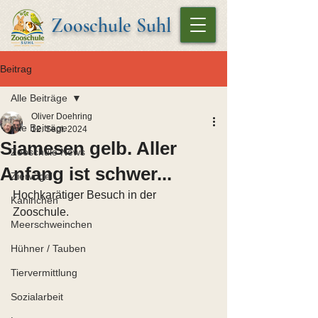
Zooschule Suhl
Beitrag
Alle Beiträge
Oliver Doehring
Alle Beiträge
12. Sept. 2024
Siamesen gelb. Aller
Zooschule News
Anfang ist schwer...
Ziervögel
Hochkarätiger Besuch in der 
Kaninchen
Zooschule.
Meerschweinchen
Hühner / Tauben
Tiervermittlung
Sozialarbeit